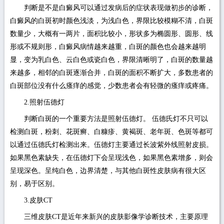
判断是不是白癜风可以通过发病后的症状表现做初步的诊断，
白癜风的白斑初时颜色浅淡，为浅白色，界限比较模糊不清，白斑
数量少，大概有一两片，面积比较小，形状多为椭圆形、圆形、线
形或不规则形，白癜风病情越来越重，白斑的颜色也会越来越明
显，变为乳白色、云白色或瓷白色，界限清晰明了，白斑的数量越
来越多，相邻的白斑逐渐合并，白斑的面积不断扩大，多数患者的
白斑部位没有什么瘙痒的感觉，少数患者会有轻微的瘙痒或疼痛。
2.照射伍德灯
判断白斑的一个重要方法是照射伍德灯。 伍德氏灯不只可以
检测白斑，粉刺、花斑癣、白糠疹、黄褐斑、老年斑、色斑等都可
以通过伍德氏灯检测出来。伍德灯主要通过长波紫外线照射皮损。
如果黑色素缺失，在伍德灯下会呈现浅色，如果黑色素增多，则会
呈现深色。呈纯白色，边界清楚，与其他白斑性皮肤病有很大区
别，易于区别。
3.皮肤CT
三维皮肤CT是近年来新兴的皮肤影像学诊断技术，主要原理