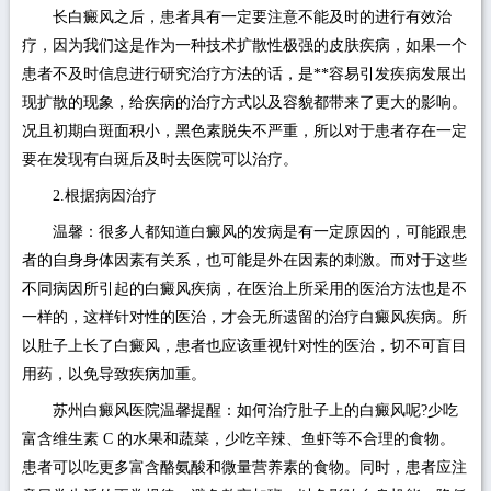
长白癜风之后，患者具有一定要注意不能及时的进行有效治
疗，因为我们这是作为一种技术扩散性极强的皮肤疾病，如果一个
患者不及时信息进行研究治疗方法的话，是**容易引发疾病发展出
现扩散的现象，给疾病的治疗方式以及容貌都带来了更大的影响。
况且初期白斑面积小，黑色素脱失不严重，所以对于患者存在一定
要在发现有白斑后及时去医院可以治疗。
2.根据病因治疗
温馨：很多人都知道白癜风的发病是有一定原因的，可能跟患
者的自身身体因素有关系，也可能是外在因素的刺激。而对于这些
不同病因所引起的白癜风疾病，在医治上所采用的医治方法也是不
一样的，这样针对性的医治，才会无所遗留的治疗白癜风疾病。所
以肚子上长了白癜风，患者也应该重视针对性的医治，切不可盲目
用药，以免导致疾病加重。
苏州白癜风医院温馨提醒：如何治疗肚子上的白癜风呢?少吃
富含维生素 C 的水果和蔬菜，少吃辛辣、鱼虾等不合理的食物。
患者可以吃更多富含酪氨酸和微量营养素的食物。同时，患者应注