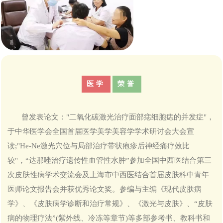
​医学
荣誉
曾发表论文："二氧化碳激光治疗面部痣细胞痣的并发症"，
于中华医学会全国首届医学美学美容学学术研讨会大会宣
读;"He-Ne激光穴位与局部治疗带状疱疹后神经痛疗效比
较"，“达那唑治疗遗传性血管性水肿”参加全国中西医结合第三
次皮肤性病学术交流会及上海市中西医结合首届皮肤科中青年
医师论文报告会并获优秀论文奖。参编与主编《现代皮肤病
学》、《皮肤病学诊断和治疗常规》、《激光与皮肤》、“皮肤
病的物理疗法”(紫外线、冷冻等章节)等多部参考书、教科书和