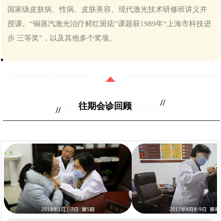
国家级皮肤病、性病、皮肤美容、现代激光技术研修班讲义并
授课。“铜蒸汽激光治疗鲜红斑痣”课题获1989年“上海市科技进
步 三等奖”，以及其他多个奖项。
//
往期会诊回顾
//