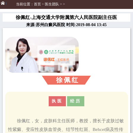
当前位置：
首页
>
医生团队
> >
徐佩红-上海交通大学附属第六人民医院副主任医
来源:苏州白癜风医院 时间:2019-08-04 13:45
徐佩红
执医
经历
徐佩红，女，皮肤科主任医师，教授，擅长于皮肤过敏
性紫癜、变应性皮肤血管炎、结节性红斑、Behcet病及性传