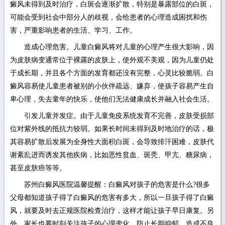
癜风未得到及时治疗，白斑会逐渐扩散，特别是暴露部位的白斑，
可能会受到社会中部分人的歧视，会给患者的心理造成困扰和伤
害，严重影响患者的生活、学习、工作。
造成心理危害。儿童白癜风将对儿童的心理产生很大影响，因
为皮肤病变通常位于裸露的皮肤上，使外观不美观，因为儿童仍处
于成长期，并且各个方面的发育都还没有完整，心灵比较脆弱。白
癜风容易使儿童患者被别的小伙伴疏远、嫌弃，使孩子容易产生自
卑心理，失去童年的快乐，使他们无法健康成长并融入社会生活。
引发儿童并发症。由于儿童免疫系统发育不完善，皮肤受损部
位对紫外线的抵抗力较弱。如果长时间未得到及时地治疗的话，极
其容易扩散后发展为全身性大面积白斑，会导致排汗困难，皮肤代
谢紊乱进而诱发其他疾病，比如恶性贫血、斑秃、甲亢、糖尿病，
甚至皮肤癌等等。
苏州白癜风医院温馨提醒：白癜风对孩子的危害是什么?很多
父母都知道孩子得了白癜风的危害有多大，所以一旦孩子得了白癜
风，就要及时去正规医院检查治疗，这样才能让孩子早日康复。另
外，家长也要时刻关注孩子的心理变化，防止长期抑郁，造成不良