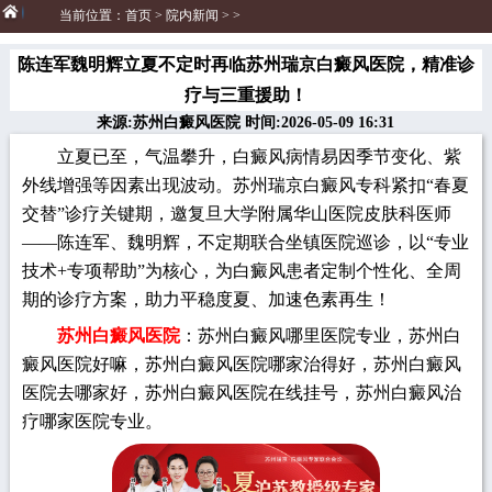
当前位置：
首页
>
院内新闻
> >
陈连军魏明辉立夏不定时再临苏州瑞京白癜风医院，精准诊
疗与三重援助！
来源:苏州白癜风医院 时间:2026-05-09 16:31
立夏已至，气温攀升，白癜风病情易因季节变化、紫
外线增强等因素出现波动。苏州瑞京白癜风专科紧扣“春夏
交替”诊疗关键期，邀复旦大学附属华山医院皮肤科医师
——陈连军、魏明辉，不定期联合坐镇医院巡诊，以“专业
技术+专项帮助”为核心，为白癜风患者定制个性化、全周
期的诊疗方案，助力平稳度夏、加速色素再生！
苏州白癜风医院
：苏州白癜风哪里医院专业，苏州白
癜风医院好嘛，苏州白癜风医院哪家治得好，苏州白癜风
医院去哪家好，苏州白癜风医院在线挂号，苏州白癜风治
疗哪家医院专业。