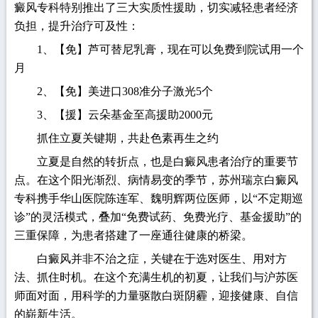
癜风专科特别推出了三大实质性援助，切实减轻患者经济
负担，提升治疗可及性：
1、【免】芦可替尼乳膏，现在可以免费到院试用一个
月
2、【免】美进口308准分子激光5个
3、【援】云朵基金至高援助2000元
抓住立夏关键期，共赴色素再生之约
立夏是自然的转折点，也是白癜风患者治疗的重要节
点。在这个阳光渐烈、病情易变的季节，苏州瑞京白癜风
专科携手华山医院陈连军、魏明辉两位医师，以“不定期巡
诊”的灵活模式，叠加“免费试药、免费光疗、基金援助”的
三重保障，为患者搭建了一座通往健康的桥梁。
白癜风并非不治之症，关键在于选对医生、用对方
法、抓住时机。在这个充满生机的初夏，让我们与沪苏医
师面对面，用科学的力量驱散白斑阴霾，迎接健康、自信
的崭新生活。