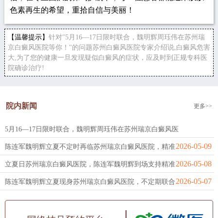
色素再生的希望，重拾自信与美丽！
【温馨提示】
针对"5月16—17日限时联合，魏明辉周珏伟在苏州瑞
京白癜风医院等你！"的问题苏州白癜风医院专家介绍说,白癜风危害
大,为了您的健康一旦发现疑似白癜风的症状，应及时到正规专科医
院确诊治疗!
院内新闻
更多>>
5月16—17日限时联合，魏明辉周珏伟在苏州瑞京白癜风医
2026-05-12
2026-05-09
陈连军魏明辉立夏不定时再临苏州瑞京白癜风医院，精准
2026-05-08
立夏日苏州瑞京白癜风医院，陈连军魏明辉到场支持精准
2026-05-07
陈连军魏明辉立夏现身苏州瑞京白癜风医院，不定期联合