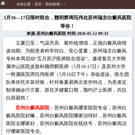
当前位置：
首页
>
院内新闻
> >
5月16—17日限时联合，魏明辉周珏伟在苏州瑞京白癜风医院
等你！
来源:苏州白癜风医院 时间:2026-05-12 09:33
立夏已至，气温升高、紫外线增强，正值白癜风病情
波动期。为助患者科学控白、安心度夏，苏州瑞京白癜风
专科本周启动“五月苏沪医师联合巡诊”。邀请复旦大学附
属华山医院皮肤科魏明辉医师（5月16-17日）及苏州大学
一附属医院周珏伟医师（5月16日下午）亲临巡诊。医生团
队将依托丰富经验，针对春夏易再次发作特点，为患者定
制准确诊疗方案。抓住关键窗口期，预约沪上医师，共抗
白斑困扰！
苏州白癜风医院
：苏州白癜风哪里医院专业，苏州白
癜风医院好嘛，苏州白癜风医院哪家治得好，苏州白癜风
医院去哪家好，苏州白癜风医院在线挂号，苏州白癜风治
疗哪家医院专业。